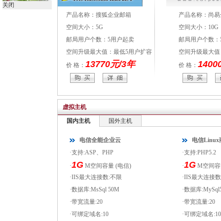
关闭
产品名称：搜狐企业邮箱
产品名称：尚易企业邮
空间大小：5G
空间大小：10G
邮局用户个数：5用户起卖
邮局用户个数：50
容
空间升级最大值：最低5用户扩容
空间升级最大值：无限
年
13770元/3年
14000元/
价 格：
价 格：
虚拟主机
国内主机
国外主机
电信全能企业云
电信Linu
·支持:ASP、PHP
·支持:PHP5.2
1G
1G
·
M空间容量 (电信)
·
M空间容量
·IIS最大连接数:不限
·IIS最大连接
·数据库:MsSql 50M
·数据库:MySql5
·带宽流量:20
·带宽流量:20
·可绑定域名:10
·可绑定域名:10