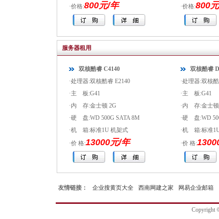
800元/年
800元
·价格:
·价格:
服务器租用
双核酷睿 C4140
双核酷睿 D3
·处理器:双核酷睿 E2140
·处理器:双核酷睿
·主 板:G41
·主 板:G41
·内 存:金士顿 2G
·内 存:金士顿
·硬 盘:WD 500G SATA 8M
·硬 盘:WD 50
·机 箱:标准1U 机架式
·机 箱:标准1
13000元/年
130
·价 格:
·价 格:
友情链接：
企业搜黄页大全
西南网建之家
网易企业邮箱
Copyrig